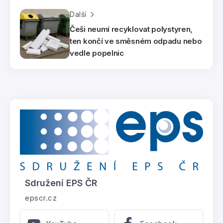
Další
Češi neumí recyklovat polystyren,
ten končí ve směsném odpadu nebo
vedle popelnic
Sdružení EPS ČR
epscr.cz