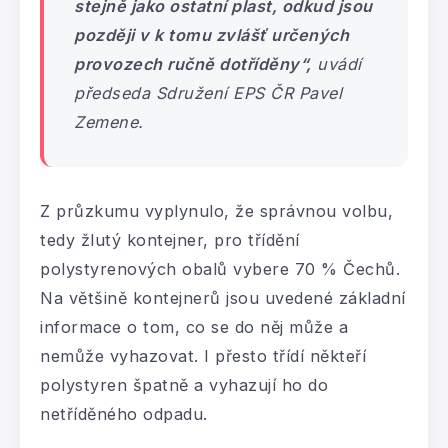
stejně jako ostatní plast, odkud jsou
později v k tomu zvlášť určených
provozech ručně dotříděny“,
uvádí
předseda Sdružení EPS ČR Pavel
Zemene.
Z průzkumu vyplynulo, že správnou volbu,
tedy žlutý kontejner, pro třídění
polystyrenových obalů vybere 70 % Čechů.
Na většině kontejnerů jsou uvedené základní
informace o tom, co se do něj může a
nemůže vyhazovat. I přesto třídí někteří
polystyren špatně a vyhazují ho do
netříděného odpadu.