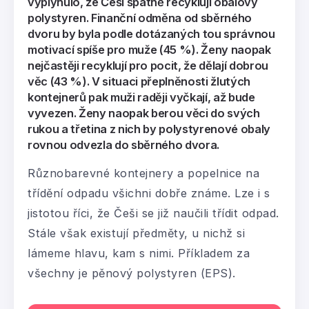
vyplynulo, že Češi špatně recyklují obalový
polystyren. Finanční odměna od sběrného
dvoru by byla podle dotázaných tou správnou
motivací spíše pro muže (45 %). Ženy naopak
nejčastěji recyklují pro pocit, že dělají dobrou
věc (43 %). V situaci přeplněnosti žlutých
kontejnerů pak muži raději vyčkají, až bude
vyvezen. Ženy naopak berou věci do svých
rukou a třetina z nich by polystyrenové obaly
rovnou odvezla do sběrného dvora.
Různobarevné kontejnery a popelnice na
třídění odpadu všichni dobře známe. Lze i s
jistotou říci, že Češi se již naučili třídit odpad.
Stále však existují předměty, u nichž si
lámeme hlavu, kam s nimi. Příkladem za
všechny je pěnový polystyren (EPS).