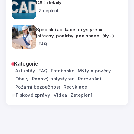
CAD detaily
Zateplení
Speciální aplikace polystyrenu
(střechy, podlahy, podlahové lišty…)
FAQ
Kategorie
Aktuality
FAQ
Fotobanka
Mýty a pověry
Obaly
Pěnový polystyren
Porovnání
Požární bezpečnost
Recyklace
Tiskové zprávy
Videa
Zateplení