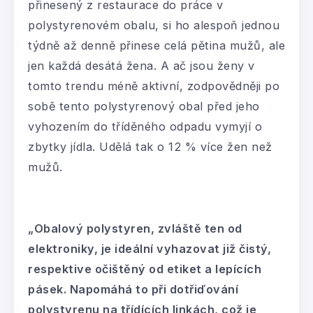
přinesený z restaurace do práce v
polystyrenovém obalu, si ho alespoň jednou
týdně až denně přinese celá pětina mužů, ale
jen každá desátá žena. A ač jsou ženy v
tomto trendu méně aktivní, zodpovědněji po
sobě tento polystyrenový obal před jeho
vyhozením do tříděného odpadu vymyjí o
zbytky jídla. Udělá tak o 12 % více žen než
mužů.
„Obalový polystyren, zvláště ten od
elektroniky, je ideální vyhazovat již čistý,
respektive očištěný od etiket a lepících
pásek. Napomáhá to při dotřiďování
polystyrenu na třídících linkách, což je