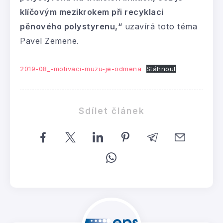
klíčovým mezikrokem při recyklaci
pěnového polystyrenu,“
uzavírá toto téma
Pavel Zemene.
2019-08_-motivaci-muzu-je-odmena
Stáhnout
Sdílet článek