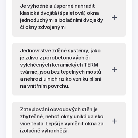
Je výhodné a úsporné nahradit
klasická dvojitá (špaletová) okna
jednoduchými s izolačními dvojskly
či okny zdvojenými
Jednovrstvé zděné systémy, jako
je zdivo z pórobetonových či
vylehčených keramických TERM
tvárnic, jsou bez tepelných mostů
a nehrozí u nich riziko vzniku plísní
na vnitřním povrchu.
Zateplování obvodových stěn je
zbytečné, neboť okny uniká daleko
více tepla. Lepší je vyměnit okna za
izolačně výhodnější.