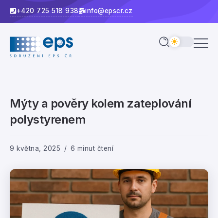
+420 725 518 938
info@epscr.cz
Mýty a pověry kolem zateplování
polystyrenem
9 května, 2025
6 minut čtení