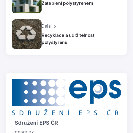
Zateplení polystyrenem
Další
Recyklace a udržitelnost
polystyrenu
Sdružení EPS ČR
epscr.cz