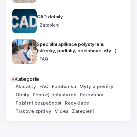
CAD detaily
Zateplení
Speciální aplikace polystyrenu
(střechy, podlahy, podlahové lišty…)
FAQ
Kategorie
Aktuality
FAQ
Fotobanka
Mýty a pověry
Obaly
Pěnový polystyren
Porovnání
Požární bezpečnost
Recyklace
Tiskové zprávy
Videa
Zateplení