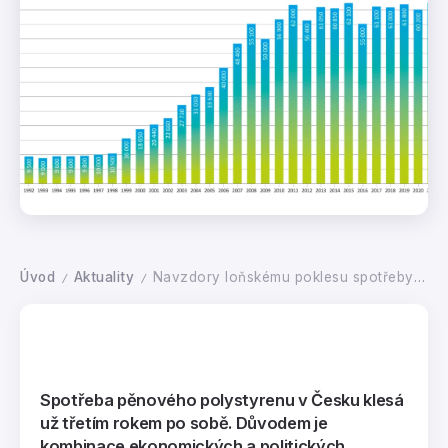
Úvod
Aktuality
Navzdory loňskému poklesu spotřeby zůstává polystyren klíčovým materiálem budoucí výstavby
/
/
Spotřeba pěnového polystyrenu v Česku klesá
už třetím rokem po sobě. Důvodem je
kombinace ekonomických a politických