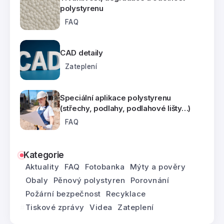
polystyrenu
FAQ
CAD detaily
Zateplení
Speciální aplikace polystyrenu
(střechy, podlahy, podlahové lišty…)
FAQ
Kategorie
Aktuality
FAQ
Fotobanka
Mýty a pověry
Obaly
Pěnový polystyren
Porovnání
Požární bezpečnost
Recyklace
Tiskové zprávy
Videa
Zateplení