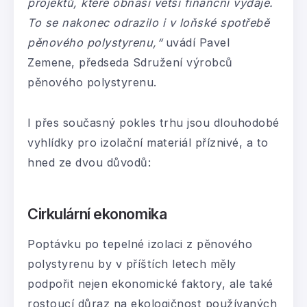
projektů, které obnáší větší finanční výdaje.
To se nakonec odrazilo i v loňské spotřebě
pěnového polystyrenu,“
uvádí Pavel
Zemene, předseda Sdružení výrobců
pěnového polystyrenu.
I přes současný pokles trhu jsou dlouhodobé
vyhlídky pro izolační materiál příznivé, a to
hned ze dvou důvodů:
Cirkulární ekonomika
Poptávku po tepelné izolaci z pěnového
polystyrenu by v příštích letech měly
podpořit nejen ekonomické faktory, ale také
rostoucí důraz na ekologičnost používaných