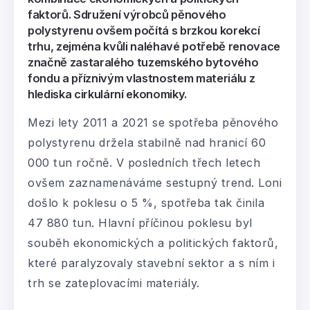
faktorů. Sdružení výrobců pěnového
polystyrenu ovšem počítá s brzkou korekcí
trhu, zejména kvůli naléhavé potřebě renovace
značně zastaralého tuzemského bytového
fondu a příznivým vlastnostem materiálu z
hlediska cirkulární ekonomiky.
Mezi lety 2011 a 2021 se spotřeba pěnového
polystyrenu držela stabilně nad hranicí 60
000 tun ročně. V posledních třech letech
ovšem zaznamenáváme sestupný trend. Loni
došlo k poklesu o 5 %, spotřeba tak činila
47 880 tun. Hlavní příčinou poklesu byl
souběh ekonomických a politických faktorů,
které paralyzovaly stavební sektor a s ním i
trh se zateplovacími materiály.