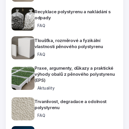
Recyklace polystyrenu a nakládání s
odpady
FAQ
Tloušťka, rozměrové a fyzikální
vlastnosti pěnového polystyrenu
FAQ
Praxe, argumenty, důkazy a praktické
výhody obalů z pěnového polystyrenu
(EPS)
Aktuality
Trvanlivost, degradace a odolnost
polystyrenu
FAQ