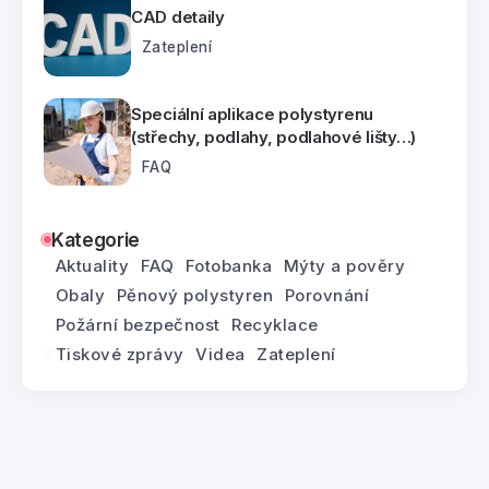
CAD detaily
Zateplení
Speciální aplikace polystyrenu
(střechy, podlahy, podlahové lišty…)
FAQ
Kategorie
Aktuality
FAQ
Fotobanka
Mýty a pověry
Obaly
Pěnový polystyren
Porovnání
Požární bezpečnost
Recyklace
Tiskové zprávy
Videa
Zateplení