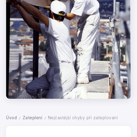
Úvod
Zateplení
Nejčastější chyby při zateplovaní
/
/