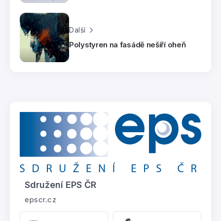
Další
Polystyren na fasádě nešíří oheň
Sdružení EPS ČR
epscr.cz