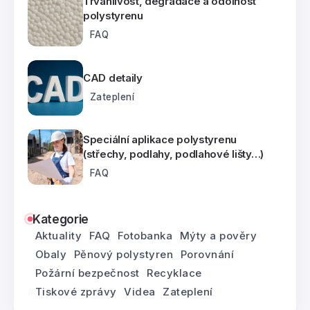
Trvanlivost, degradace a odolnost
polystyrenu
FAQ
CAD detaily
Zateplení
Speciální aplikace polystyrenu
(střechy, podlahy, podlahové lišty…)
FAQ
Kategorie
Aktuality
FAQ
Fotobanka
Mýty a pověry
Obaly
Pěnový polystyren
Porovnání
Požární bezpečnost
Recyklace
Tiskové zprávy
Videa
Zateplení