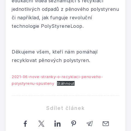
edukační videa seznamující s recyklací
jednotlivých odpadů z pěnového polystyrenu
či například, jak funguje revoluční
technologie PolyStyreneLoop.
Děkujeme všem, kteří nám pomáhají
recyklovat pěnových polystyren.
2021-06-nove-stranky-o-recyklaci-penoveho-
polystyrenu-spusteny
Stáhnout
Sdílet článek