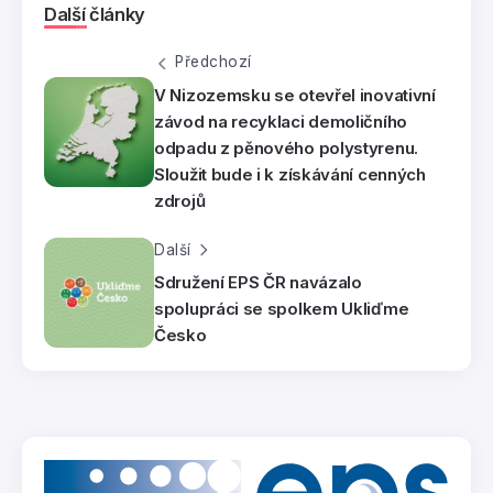
Další články
Předchozí
V Nizozemsku se otevřel inovativní
závod na recyklaci demoličního
odpadu z pěnového polystyrenu.
Sloužit bude i k získávání cenných
zdrojů
Další
Sdružení EPS ČR navázalo
spolupráci se spolkem Ukliďme
Česko