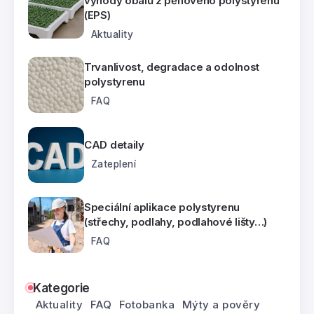
výhody obalů z pěnového polystyrenu
(EPS)
Aktuality
Trvanlivost, degradace a odolnost
polystyrenu
FAQ
CAD detaily
Zateplení
Speciální aplikace polystyrenu
(střechy, podlahy, podlahové lišty…)
FAQ
Kategorie
Aktuality
FAQ
Fotobanka
Mýty a pověry