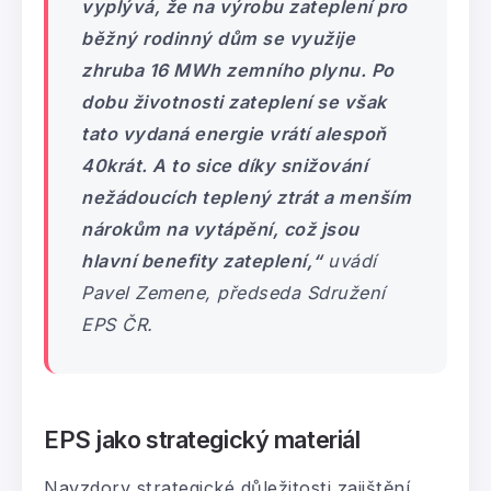
vyplývá, že na výrobu zateplení pro
běžný rodinný dům se využije
zhruba 16 MWh zemního plynu. Po
dobu životnosti zateplení se však
tato vydaná energie vrátí alespoň
40krát. A to sice díky snižování
nežádoucích teplený ztrát a menším
nárokům na vytápění, což jsou
hlavní benefity zateplení
,“
uvádí
Pavel Zemene, předseda Sdružení
EPS ČR.
EPS jako strategický materiál
Navzdory strategické důležitosti zajištění