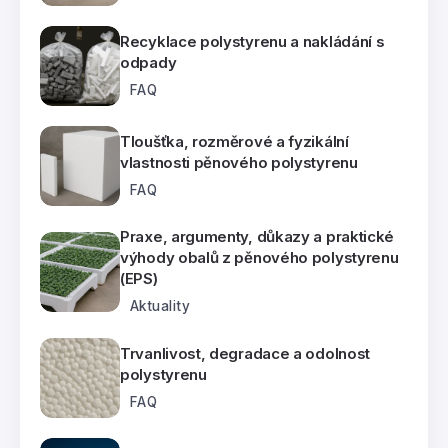
Recyklace polystyrenu a nakládání s
odpady
FAQ
Tloušťka, rozměrové a fyzikální
vlastnosti pěnového polystyrenu
FAQ
Praxe, argumenty, důkazy a praktické
výhody obalů z pěnového polystyrenu
(EPS)
Aktuality
Trvanlivost, degradace a odolnost
polystyrenu
FAQ