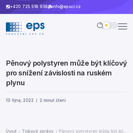
+420 725 518 938
info@epscr.cz
Pěnový polystyren může být klíčový
pro snížení závislosti na ruském
plynu
10 října, 2022
2 minut čtení
Úvod
Tiskové zprávy
Pěnový polystyren může být klíčový pro snížení závislosti na ruském plynu
/
/