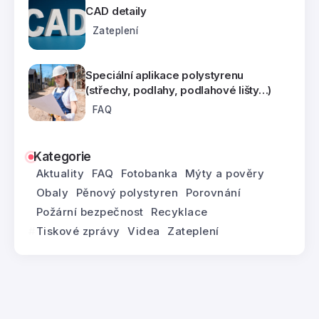
CAD detaily
Zateplení
Speciální aplikace polystyrenu
(střechy, podlahy, podlahové lišty…)
FAQ
Kategorie
Aktuality
FAQ
Fotobanka
Mýty a pověry
Obaly
Pěnový polystyren
Porovnání
Požární bezpečnost
Recyklace
Tiskové zprávy
Videa
Zateplení