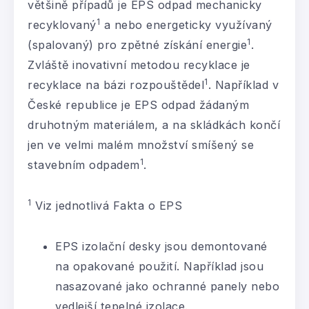
většině případů je EPS odpad mechanicky
1
recyklovaný
a nebo energeticky využívaný
1
(spalovaný) pro zpětné získání energie
.
Zvláště inovativní metodou recyklace je
1
recyklace na bázi rozpouštědel
. Například v
České republice je EPS odpad žádaným
druhotným materiálem, a na skládkách končí
jen ve velmi malém množství smíšený se
1
stavebním odpadem
.
1
Viz jednotlivá Fakta o EPS
EPS izolační desky jsou demontované
na opakované použití. Například jsou
nasazované jako ochranné panely nebo
vedlejší tepelné izolace.