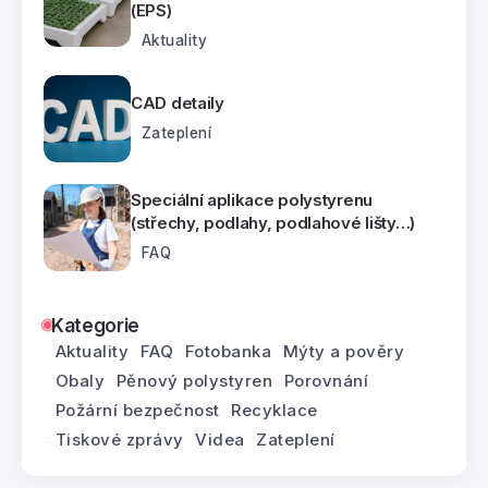
(EPS)
Aktuality
CAD detaily
Zateplení
Speciální aplikace polystyrenu
(střechy, podlahy, podlahové lišty…)
FAQ
Kategorie
Aktuality
FAQ
Fotobanka
Mýty a pověry
Obaly
Pěnový polystyren
Porovnání
Požární bezpečnost
Recyklace
Tiskové zprávy
Videa
Zateplení