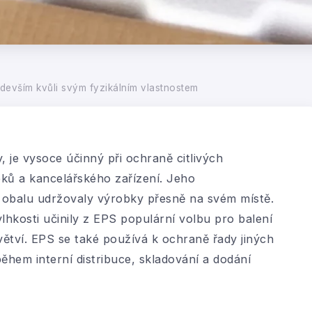
edevším kvůli svým fyzikálním vlastnostem
, je vysoce účinný při ochraně citlivých
ků a kancelářského zařízení. Jeho
o obalu udržovaly výrobky přesně na svém místě.
vlhkosti učinily z EPS populární volbu pro balení
větví. EPS se také používá k ochraně řady jiných
během interní distribuce, skladování a dodání