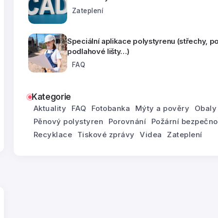
Zateplení
Speciální aplikace polystyrenu (střechy, p
podlahové lišty…)
FAQ
Kategorie
Aktuality
FAQ
Fotobanka
Mýty a pověry
Obaly
Pěnový polystyren
Porovnání
Požární bezpečno
Recyklace
Tiskové zprávy
Videa
Zateplení