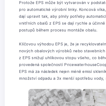
Protože EPS může být vytvarován v podstatě 
pro automatické výrobní linky. Koncová víka,
dají upravit tak, aby plnily potřeby automat
vnitřních obalů z EPS se dají rychle a účinn
postupů během procesu montáže obalu.
Klíčovou výhodou EPS je, že je recyklovate
nových obalových výrobků nebo stavebních v
z EPS snižují uhlíkovou stopu všeho, co běh
provedená společností PricewaterhouseCooper
EPS má za následek nejen méně emisí skleník
množství odpadu a 3x menší spotřebu vody, 