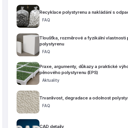
Recyklace polystyrenu a nakládání s odpa
FAQ
Tloušťka, rozměrové a fyzikální vlastnost
polystyrenu
FAQ
Praxe, argumenty, důkazy a praktické výh
pěnového polystyrenu (EPS)
Aktuality
Trvanlivost, degradace a odolnost polyst
FAQ
CAD detaily