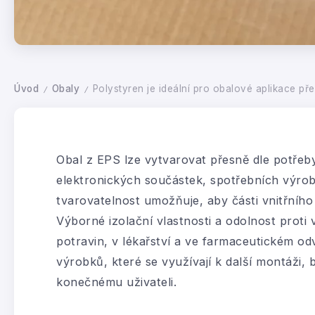
Úvod
Obaly
Polystyren je ideální pro obalové aplikace př
/
/
Obal z EPS lze vytvarovat přesně dle potřeby
elektronických součástek, spotřebních výrob
tvarovatelnost umožňuje, aby části vnitřníh
Výborné izolační vlastnosti a odolnost proti 
potravin, v lékařství a ve farmaceutickém od
výrobků, které se využívají k další montáži, 
konečnému uživateli.