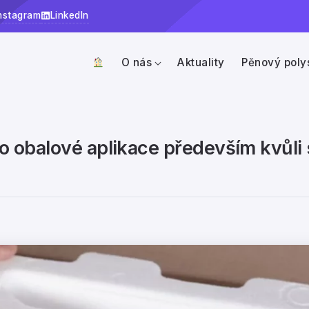
nstagram
LinkedIn
O nás
Aktuality
Pěnový poly
pro obalové aplikace především kvůli