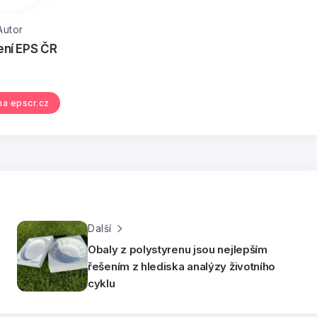
Autor
ení EPS ČR
 na epscr.cz
Další
Obaly z polystyrenu jsou nejlepším
řešením z hlediska analýzy životního
cyklu