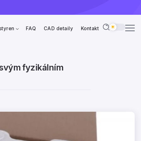
styren
FAQ
CAD detaily
Kontakt
 svým fyzikálním