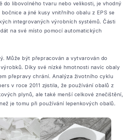
do libovolného tvaru nebo velikosti, je vhodný
 bočnice a jiné kusy vnitřního obalu z EPS se
ických integrovaných výrobních systémů. Části
ě dát na své místo pomocí automatických
lný. Může být přepracován a vytvarován do
ýrobků. Díky své nízké hmotnosti navíc obaly
em přepravy chrání. Analýza životního cyklu
s v roce 2011 zjistila, že používání obalů z
ových plynů, ale také menší celkové znečištění,
než je tomu při používání lepenkových obalů.