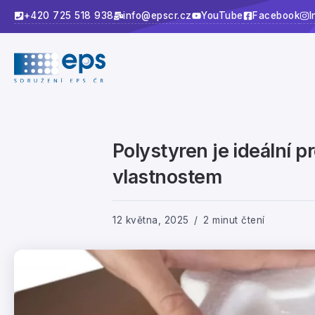
+420 725 518 938
info@epscr.cz
YouTube
Facebook
I
Polystyren je ideální 
vlastnostem
12 května, 2025
2 minut čtení