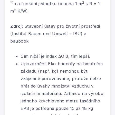
*)
2
na funkční jednotku (plocha 1 m
s R = 1
2
m
·K/W)
Zdroj:
Stavební ústav pro životní prostředí
(Institut Bauen und Umwelt – IBU) a
baubook
Čím nižší je index ΔOI3, tím lepší.
Upozornění: Eko-hodnoty na hmotném
základu (např. kg) nemohou být
vzájemně porovnávané, protože nelze
brát do úvahy množství vzduchu v
izolačním materiálu. Zatímco na výrobu
jednoho krychlového metru fasádního
EPS je potřebné pouze 15 až 18 kg