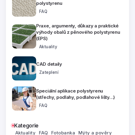
polystyrenu
FAQ
Praxe, argumenty, důkazy a praktické
výhody obalů z pěnového polystyrenu
(EPS)
Aktuality
CAD detaily
Zateplení
Speciální aplikace polystyrenu
(střechy, podlahy, podlahové lišty…)
FAQ
Kategorie
Aktuality
FAQ
Fotobanka
Mýty a pověry