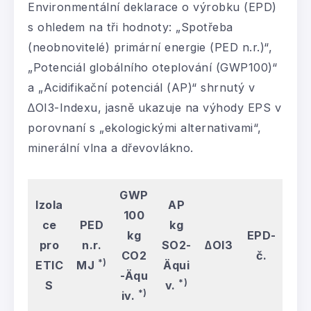
Environmentální deklarace o výrobku (EPD)
s ohledem na tři hodnoty: „Spotřeba
(neobnovitelé) primární energie (PED n.r.)“,
„Potenciál globálního oteplování (GWP100)“
a „Acidifikační potenciál (AP)“ shrnutý v
∆OI3-Indexu, jasně ukazuje na výhody EPS v
porovnaní s „ekologickými alternativami“,
minerální vlna a dřevovlákno.
GWP
Izola
AP
100
ce
PED
kg
kg
EPD-
pro
n.r.
SO2-
∆OI3
CO2
č.
*)
ETIC
MJ
Äqui
-Äqu
*)
S
v.
*)
iv.