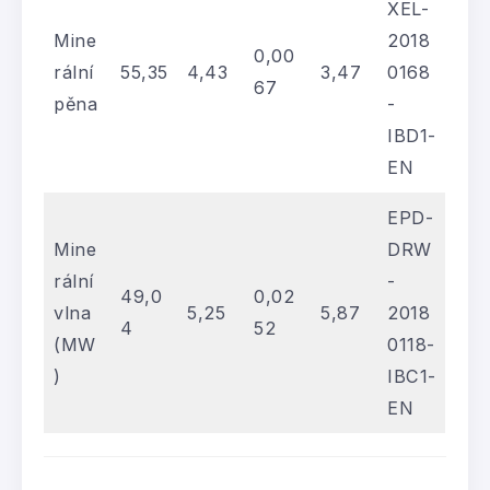
XEL-
Mine
2018
0,00
rální
55,35
4,43
3,47
0168
67
pěna
-
IBD1-
EN
EPD-
Mine
DRW
rální
-
49,0
0,02
vlna
5,25
5,87
2018
4
52
(MW
0118-
)
IBC1-
EN