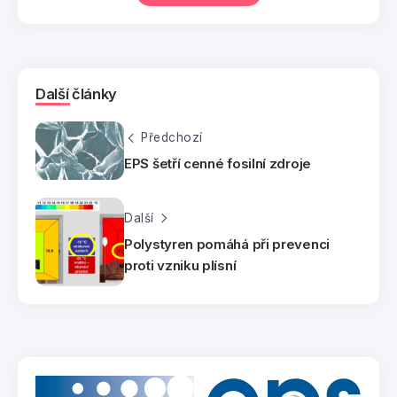
Další články
Předchozí
EPS šetří cenné fosilní zdroje
Další
Polystyren pomáhá při prevenci
proti vzniku plísní