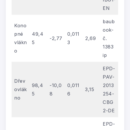
EN
baub
Kono
ook-
pné
49,4
0,011
-2,77
2,69
č.
vlákn
5
3
1383
o
ip
EPD-
PAV-
Dřev
98,4
-10,0
0,011
2013
ovlák
3,15
5
8
6
254-
no
CBG
2-DE
EPD-