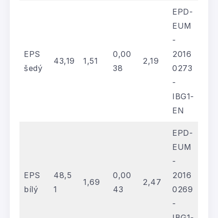
EPD-
EUM
-
EPS
0,00
2016
43,19
1,51
2,19
šedý
38
0273
-
IBG1-
EN
EPD-
EUM
-
EPS
48,5
0,00
2016
1,69
2,47
bílý
1
43
0269
-
IBG1-