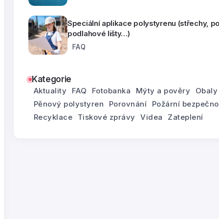
Speciální aplikace polystyrenu (střechy, p
podlahové lišty…)
FAQ
Kategorie
Aktuality
FAQ
Fotobanka
Mýty a pověry
Obaly
Pěnový polystyren
Porovnání
Požární bezpečno
Recyklace
Tiskové zprávy
Videa
Zateplení