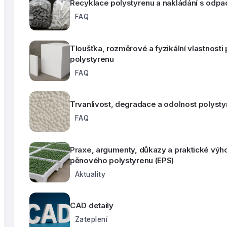
Recyklace polystyrenu a nakládání s odpa
FAQ
Tloušťka, rozměrové a fyzikální vlastnost
polystyrenu
FAQ
Trvanlivost, degradace a odolnost polyst
FAQ
Praxe, argumenty, důkazy a praktické výh
pěnového polystyrenu (EPS)
Aktuality
CAD detaily
Zateplení