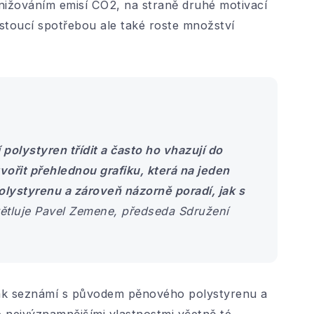
nižováním emisí CO2, na straně druhé motivací
rostoucí spotřebou ale také roste množství
olystyren třídit a často ho vhazují do
vořit přehlednou grafiku, která na jeden
ystyrenu a zároveň názorně poradí, jak s
ětluje Pavel Zemene, předseda Sdružení
ivák seznámí s původem pěnového polystyrenu a
ho nejvýznamnějšími vlastnostmi včetně té