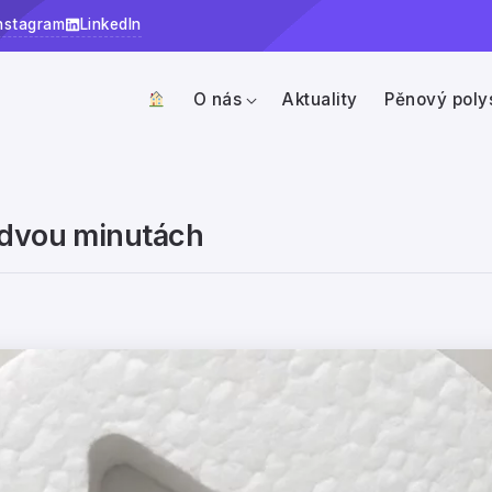
nstagram
LinkedIn
O nás
Aktuality
Pěnový poly
 dvou minutách