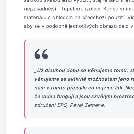
nejzásadnější – tepelnou izolaci. Konec sním
materiálu s ohledem na předchozí použití. Vi
aby se v podobně jednotlivých obrazů dalo vyu
„Už dlouhou dobu se věnujeme tomu, aby
věnujeme se aktivně možnostem jeho re
nám v tomto připojilo co nejvíce lidí. N
že videa fungují a jsou skvělým prostře
sdružení EPS, Pavel Zemene.