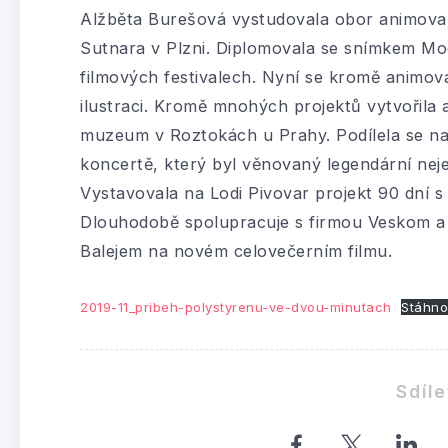
Alžběta Burešová vystudovala obor animovan
Sutnara v Plzni. Diplomovala se snímkem Mo
filmových festivalech. Nyní se kromě animov
ilustraci. Kromě mnohých projektů vytvořila
muzeum v Roztokách u Prahy. Podílela se n
koncertě, který byl věnovaný legendární ne
Vystavovala na Lodi Pivovar projekt 90 dní s
Dlouhodobě spolupracuje s firmou Veskom a
Balejem na novém celovečerním filmu.
2019-11_pribeh-polystyrenu-ve-dvou-minutach
Stáhno
Sdíle