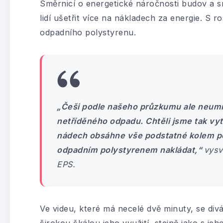
Směrnicí o energetické náročnosti budov a s
lidí ušetřit více na nákladech za energie. S 
odpadního polystyrenu.
„Češi podle našeho průzkumu ale neumí p
netříděného odpadu. Chtěli jsme tak vyt
nádech obsáhne vše podstatné kolem pol
odpadním polystyrenem nakládat,“
vysv
EPS.
Ve videu, které má necelé dvě minuty, se d
širokou škálou jeho využití, stejně jako s je