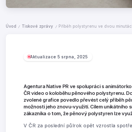
Úvod
Tiskové zprávy
Příběh polystyrenu ve dvou minutá
/
/
Aktualizace 5 srpna, 2025
Agentura Native PR ve spolupráci s animátorko
ČR video o koloběhu pěnového polystyrenu. D
zvolené grafice povedlo převést celý příběh pě
možnosti jeho znovu-využití. Cílem unikátního
zákazníka o tom, že pěnový polystyren lze využít
V ČR za poslední půlrok opět vzrostla spotř