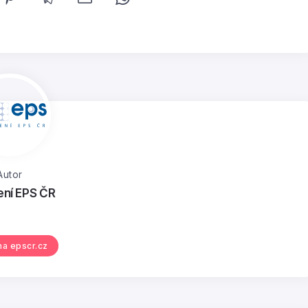
Autor
ení EPS ČR
 na epscr.cz