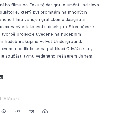
ého filmu na Fakultě designu a umění Ladislava
dulátorie, který byl promítám na mnohých
aného filmu věnuje i grafickému designu a
 animovaný edukativní snímek pro Středočeské
a tvorbě projekce uvedené na hudebním
jen hudební skupině Velvet Underground.
 pivem a podílela se na publikaci Odvážné sny.
 je součástí týmu vedeného režisérem Janem
ut
t článek