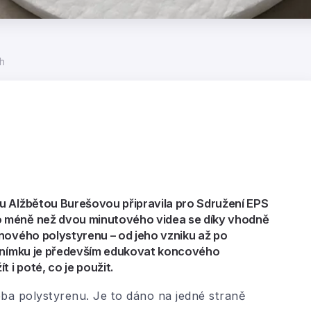
ch
u Alžbětou Burešovou připravila pro Sdružení EPS
o méně než dvou minutového videa se díky vhodně
nového polystyrenu – od jeho vzniku až po
 snímku je především edukovat koncového
 i poté, co je použit.
eba polystyrenu. Je to dáno na jedné straně