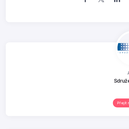
Sdruž
Přejít