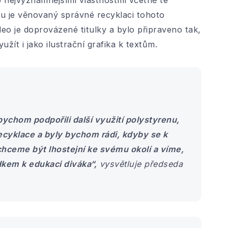
ku je věnovaný správné recyklaci tohoto
deo je doprovázené titulky a bylo připraveno tak,
žít i jako ilustrační grafika k textům.
chom podpořili další využití polystyrenu,
cyklace a byly bychom rádi, kdyby se k
echceme být lhostejní ke svému okolí a víme,
dkem k edukaci diváka“,
vysvětluje předseda