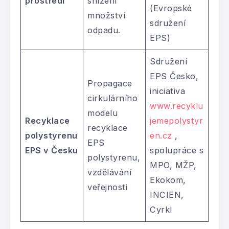
prostředí
snížení
(Evropské
množství
sdružení
odpadu.
EPS)
Sdružení
EPS Česko,
Propagace
iniciativa
cirkulárního
www.recyklu
modelu
Recyklace
jemepolystyr
recyklace
polystyrenu
en.cz
,
EPS
EPS
v Česku
spolupráce s
polystyrenu,
MPO, MŽP,
vzdělávání
Ekokom,
veřejnosti
INCIEN,
Cyrkl