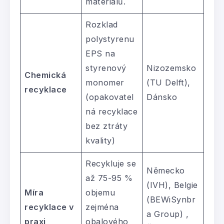
materiálů.
Rozklad
polystyrenu
EPS na
styrenový
Nizozemsko
Chemická
monomer
(TU Delft),
recyklace
(opakovatel
Dánsko
ná recyklace
bez ztráty
kvality)
Recykluje se
Německo
až 75-95 %
(IVH), Belgie
Míra
objemu
(BEWiSynbr
recyklace v
zejména
a Group) ,
praxi
obalového