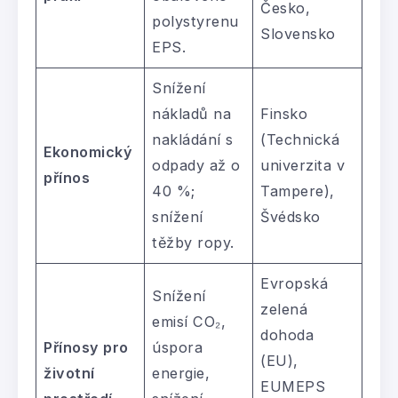
Česko,
polystyrenu
Slovensko
EPS.
Snížení
nákladů na
Finsko
nakládání s
(Technická
Ekonomický
odpady až o
univerzita v
přínos
40 %;
Tampere),
snížení
Švédsko
těžby ropy.
Evropská
Snížení
zelená
emisí CO₂,
dohoda
Přínosy pro
úspora
(EU),
životní
energie,
EUMEPS