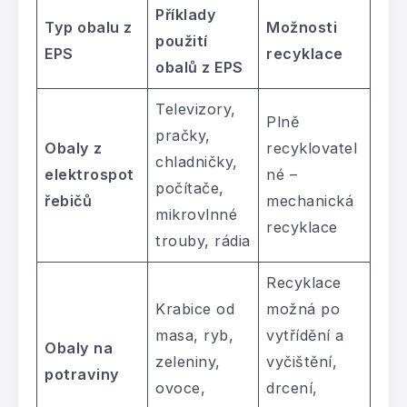
Příklady
Typ obalu z
Možnosti
použití
EPS
recyklace
obalů z EPS
Televizory,
Plně
pračky,
Obaly z
recyklovatel
chladničky,
elektrospot
né –
počítače,
řebičů
mechanická
mikrovlnné
recyklace
trouby, rádia
Recyklace
Krabice od
možná po
masa, ryb,
vytřídění a
Obaly na
zeleniny,
vyčištění,
potraviny
ovoce,
drcení,