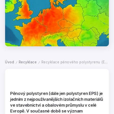
Úvod
Recyklace
Recyklace pěnového polystyrenu (EPS) v Evropě a její klimatické přínosy
/
/
Pěnový polystyren (dále jen
polystyren EPS)
je
jedním z nejpoužívanějších izolačních materiálů
ve stavebnictví a obalovém průmyslu v celé
Evropě. V současné době se význam