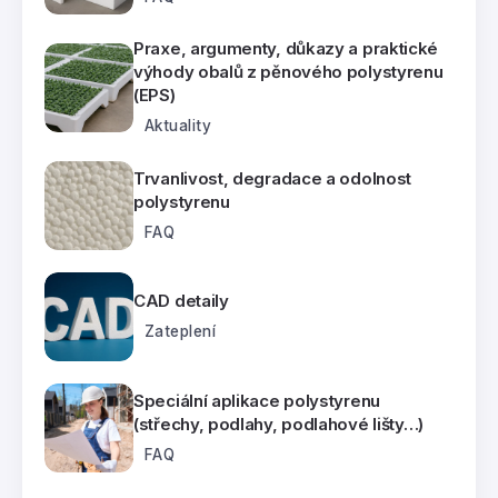
Praxe, argumenty, důkazy a praktické
výhody obalů z pěnového polystyrenu
(EPS)
Aktuality
Trvanlivost, degradace a odolnost
polystyrenu
FAQ
CAD detaily
Zateplení
Speciální aplikace polystyrenu
(střechy, podlahy, podlahové lišty…)
FAQ