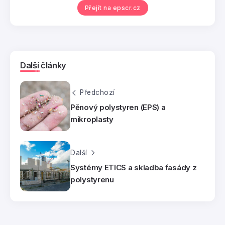
Přejít na epscr.cz
Další články
Předchozí
Pěnový polystyren (EPS) a
mikroplasty
Další
Systémy ETICS a skladba fasády z
polystyrenu