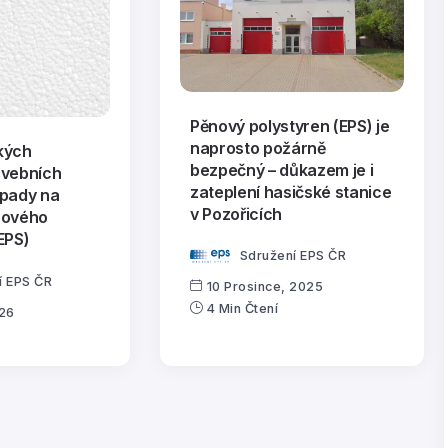
Pěnový polystyren (EPS) je
naprosto požárně
kých
bezpečný – důkazem je i
avebních
zateplení hasičské stanice
opady na
v Pozořicích
nového
EPS)
Sdružení EPS ČR
í EPS ČR
10 Prosince, 2025
4 Min Čtení
026