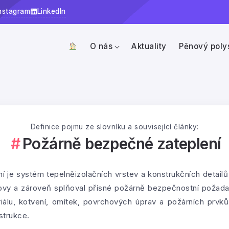
nstagram
LinkedIn
O nás
Aktuality
Pěnový poly
Definice pojmu ze slovníku a související články:
Požárně bezpečné zateplení
 je systém tepelněizolačních vrstev a konstrukčních detailů
ovy a zároveň splňoval přísné požárně bezpečnostní požadav
iálu, kotvení, omítek, povrchových úprav a požárních prvků
strukce.