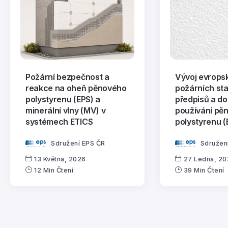
Požární bezpečnost a
Vývoj evrops
reakce na oheň pěnového
požárních st
polystyrenu (EPS) a
předpisů a d
minerální vlny (MV) v
používání pě
systémech ETICS
polystyrenu (
Sdružení EPS ČR
Sdružen
13 Května, 2026
27 Ledna, 2
12 Min Čtení
39 Min Čtení