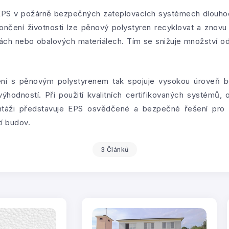
e EPS v požárně bezpečných zateplovacích systémech dlouho
končení životnosti lze pěnový polystyren recyklovat a znovu
kách nebo obalových materiálech. Tím se snižuje množství od
ní s pěnovým polystyrenem tak spojuje vysokou úroveň b
ýhodností. Při použití kvalitních certifikovaných systémů,
ontáži představuje EPS osvědčené a bezpečné řešení pro 
tí budov.
3 Článků