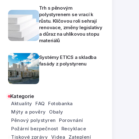
Trh s pěnovým
polystyrenem se vrací k
růstu. Klíčovou roli sehrají
renovace, změny legislativy
a důraz na uhlíkovou stopu
materiálů
Systémy ETICS a skladba
fasády z polystyrenu
Kategorie
Aktuality
FAQ
Fotobanka
Mýty a pověry
Obaly
Pěnový polystyren
Porovnání
Požární bezpečnost
Recyklace
Tiskové zprávy
Videa
Zateplení