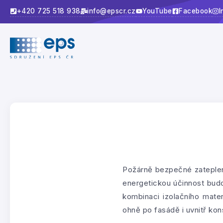
+420 725 518 938
info@epscr.cz
YouTube
Facebook
I
Požárně bezpečné zateplení
energetickou účinnost bud
kombinaci izolačního mater
ohně po fasádě i uvnitř kon