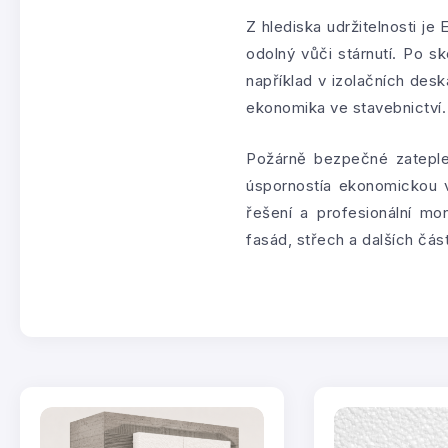
Z hlediska udržitelnosti j
odolný vůči stárnutí. Po s
například v izolačních des
ekonomika ve stavebnictví.
Požárně bezpečné zateple
úspornostía ekonomickou v
řešení a profesionální m
fasád, střech a dalších čás