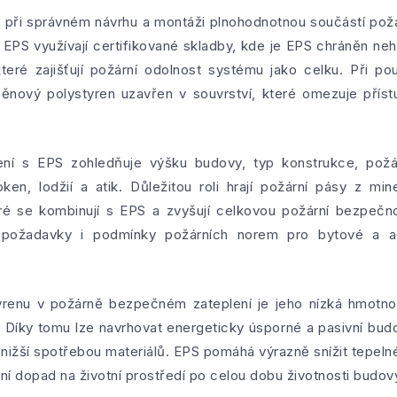
e při správném návrhu a montáži plnohodnotnou součástí pož
EPS využívají certifikované skladby, kde je EPS chráněn ne
které zajišťují požární odolnost systému jako celku. Při pou
ěnový polystyren uzavřen v souvrství, které omezuje přístu
ní s EPS zohledňuje výšku budovy, typ konstrukce, požár
ken, lodžií a atik. Důležitou roli hrají požární pásy z mi
eré se kombinují s EPS a zvyšují celkovou požární bezpečn
požadavky i podmínky požárních norem pro bytové a adm
enu v požárně bezpečném zateplení je jeho nízká hmotnos
t. Díky tomu lze navrhovat energeticky úsporné a pasivní bu
ižší spotřebou materiálů. EPS pomáhá výrazně snížit tepelné
ní dopad na životní prostředí po celou dobu životnosti budov