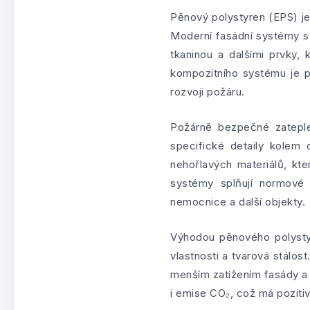
Pěnový polystyren (EPS) j
Moderní fasádní systémy s 
tkaninou a dalšími prvky, 
kompozitního systému je p
rozvoji požáru.
Požárně bezpečné zateple
specifické detaily kolem o
nehořlavých materiálů, kt
systémy splňují normové 
nemocnice a další objekty.
Výhodou pěnového polystyr
vlastnosti a tvarová stálos
menším zatížením fasády a n
i emise CO₂, což má pozitiv