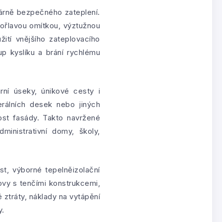
árně bezpečného zateplení.
hořlavou omítkou, výztužnou
žití vnějšího zateplovacího
p kyslíku a brání rychlému
ní úseky, únikové cesty i
nerálních desek nebo jiných
ost fasády. Takto navržené
inistrativní domy, školy,
t, výborné tepelněizolační
dovy s tenčími konstrukcemi,
 ztráty, náklady na vytápění
y.