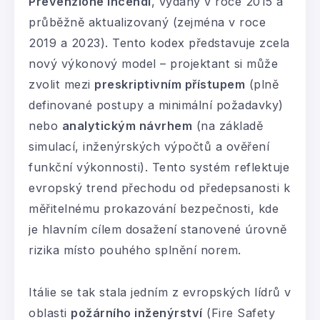
Prevenzione Incendi
, vydaný v roce 2015 a
průběžně aktualizovaný (zejména v roce
2019 a 2023). Tento kodex představuje zcela
nový výkonový model – projektant si může
zvolit mezi
preskriptivním přístupem
(plně
definované postupy a minimální požadavky)
nebo
analytickým návrhem
(na základě
simulací, inženýrských výpočtů a ověření
funkční výkonnosti). Tento systém reflektuje
evropský trend přechodu od předepsanosti k
měřitelnému prokazování bezpečnosti, kde
je hlavním cílem dosažení stanovené úrovně
rizika místo pouhého splnění norem.
Itálie se tak stala jedním z evropských lídrů v
oblasti
požárního inženýrství
(Fire Safety