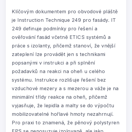
Klíčovým dokumentem pro obvodové pláště
je Instruction Technique 249 pro fasády. IT
249 definuje podmínky pro řešení a
ověřování fasád včetně ETICS systémů a
práce s izolanty, přičemž stanoví, že vnější
zateplení lze provádět jen s technikami
popsanými v instrukci a při splnění
požadavků na reakci na oheň u celého
systému. Instrukce rozlišuje řešení bez
vzduchové mezery a s mezerou a váže je na
minimální třídy reakce na oheň, přičemž
vyjasňuje, že lepidla a malty se do výpočtu
mobilizovatelné hořlavé hmoty nezahrnují.
Pro praxi to znamená, že pěnový polystyren
EPS se neposuzuje izolovaně, ale jako