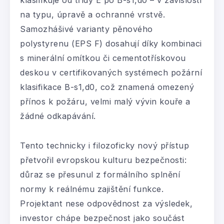
klasifikuje od třídy E po B-s1,d0 – v závislosti
na typu, úpravě a ochranné vrstvě.
Samozhášivé varianty pěnového
polystyrenu (EPS F) dosahují díky kombinaci
s minerální omítkou či cementotřískovou
deskou v certifikovaných systémech požární
klasifikace B-s1,d0, což znamená omezený
přínos k požáru, velmi malý vývin kouře a
žádné odkapávání.
Tento technicky i filozoficky nový přístup
přetvořil evropskou kulturu bezpečnosti:
důraz se přesunul z formálního splnění
normy k reálnému zajištění funkce.
Projektant nese odpovědnost za výsledek,
investor chápe bezpečnost jako součást