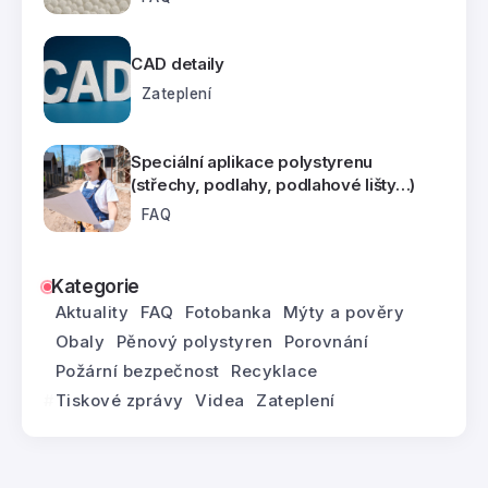
CAD detaily
Zateplení
Speciální aplikace polystyrenu
(střechy, podlahy, podlahové lišty…)
FAQ
Kategorie
Aktuality
FAQ
Fotobanka
Mýty a pověry
Obaly
Pěnový polystyren
Porovnání
Požární bezpečnost
Recyklace
Tiskové zprávy
Videa
Zateplení