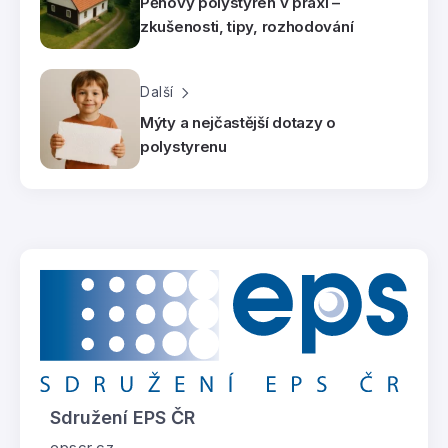
Pěnový polystyren v praxi –
zkušenosti, tipy, rozhodování
Další
Mýty a nejčastější dotazy o
polystyrenu
Sdružení EPS ČR
epscr.cz