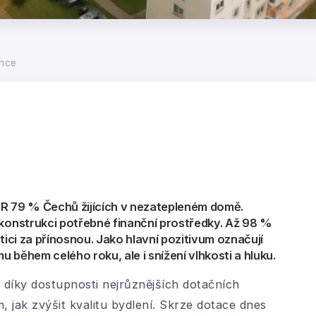
ance
ČR 79 % Čechů žijících v nezatepleném domě.
ekonstrukci potřebné finanční prostředky. Až 98 %
estici za přínosnou. Jako hlavní pozitivum označují
mu během celého roku, ale i snížení vlhkosti a hluku.
díky dostupnosti nejrůznějších dotačních
, jak zvýšit kvalitu bydlení. Skrze dotace dnes