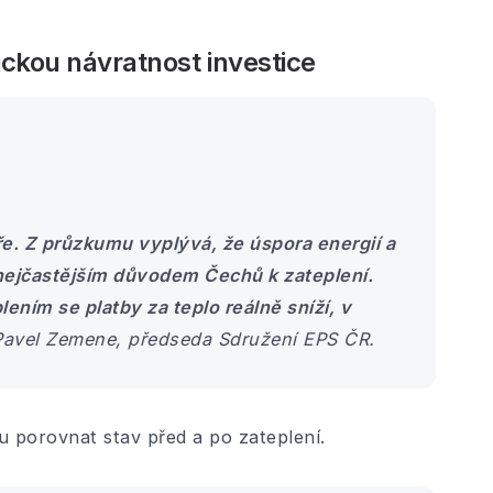
ickou návratnost investice
íře. Z průzkumu vyplývá, že úspora energií a
nejčastějším důvodem Čechů k zateplení.
plením se platby za teplo reálně sníží, v
Pavel Zemene, předseda Sdružení EPS ČR.
ou porovnat stav před a po zateplení.