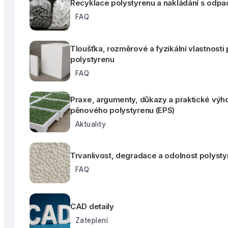
Recyklace polystyrenu a nakládání s odpa
FAQ
Tloušťka, rozměrové a fyzikální vlastnost
polystyrenu
FAQ
Praxe, argumenty, důkazy a praktické výh
pěnového polystyrenu (EPS)
Aktuality
Trvanlivost, degradace a odolnost polyst
FAQ
CAD detaily
Zateplení