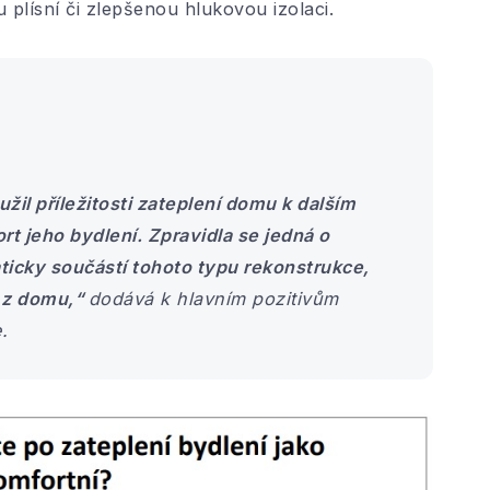
u plísní či zlepšenou hlukovou izolaci.
žil příležitosti zateplení domu k dalším
t jeho bydlení. Zpravidla se jedná o
icky součástí tohoto typu rekonstrukce,
a z domu,“
dodává k hlavním pozitivům
.