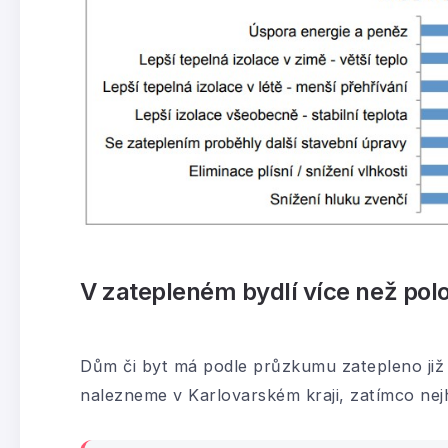
V zatepleném bydlí více než pol
Dům či byt má podle průzkumu zatepleno již
nalezneme v Karlovarském kraji, zatímco nejh