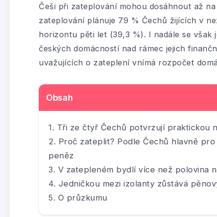
Češi při zateplování mohou dosáhnout až na 
zateplování plánuje 79 % Čechů žijících v nez
horizontu pěti let (39,3 %). I nadále se však
českých domácností nad rámec jejich finančn
uvažujících o zateplení vnímá rozpočet domá
Obsah
Tři ze čtyř Čechů potvrzují praktickou 
Proč zateplit? Podle Čechů hlavně pro l
peněz
V zatepleném bydlí více než polovina 
Jedničkou mezi izolanty zůstává pěnov
O průzkumu