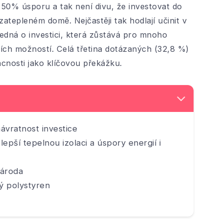
50% úsporu a tak není divu, že investovat do
atepleném domě. Nejčastěji tak hodlají učinit v
 jedná o investici, která zůstává pro mnoho
ích možností. Celá třetina dotázaných (32,8 %)
cnosti jako klíčovou překážku.
návratnost investice
epší tepelnou izolaci a úspory energií i
národa
ý polystyren