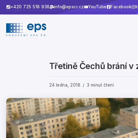
+420 725 518 938
info@epscr.cz
YouTube
Facebook
I
Třetině Čechů brání v 
24 ledna, 2018
3 minut čtení