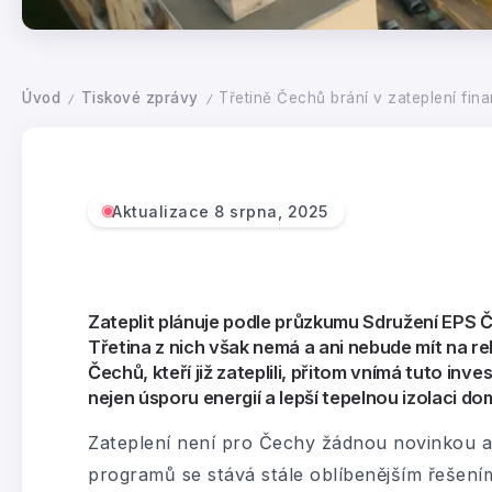
Úvod
Tiskové zprávy
Třetině Čechů brání v zateplení fin
/
/
Aktualizace 8 srpna, 2025
Zateplit plánuje podle průzkumu Sdružení EPS 
Třetina z nich však nemá a ani nebude mít na r
Čechů, kteří již zateplili, přitom vnímá tuto inv
nejen úsporu energií a lepší tepelnou izolaci do
Zateplení není pro Čechy žádnou novinkou a 
programů se stává stále oblíbenějším řešením