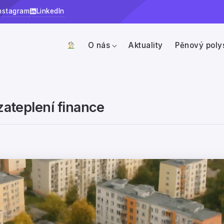
nstagram
LinkedIn
O nás
Aktuality
Pěnový poly
zateplení finance