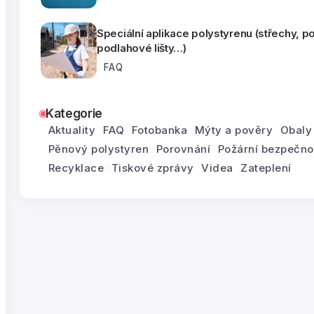
Speciální aplikace polystyrenu (střechy, p
podlahové lišty…)
FAQ
Kategorie
Aktuality
FAQ
Fotobanka
Mýty a pověry
Obaly
Pěnový polystyren
Porovnání
Požární bezpečno
Recyklace
Tiskové zprávy
Videa
Zateplení