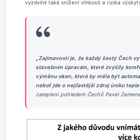
vyzdvihli také snížení vlhkosti a rizika výskyt
„Zajímavostí je, že každý šestý Čech vyu
stavebním úpravám, které zvýšily komfor
výměnu oken, která by měla být automat
neboť jde o nejčastější zdroj úniku tepl
zateplení pohledem Čechů Pavel Zemene