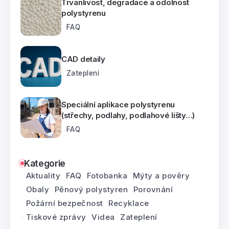
Trvanlivost, degradace a odolnost
polystyrenu
FAQ
CAD detaily
Zateplení
Speciální aplikace polystyrenu
(střechy, podlahy, podlahové lišty…)
FAQ
Kategorie
Aktuality
FAQ
Fotobanka
Mýty a pověry
Obaly
Pěnový polystyren
Porovnání
Požární bezpečnost
Recyklace
Tiskové zprávy
Videa
Zateplení