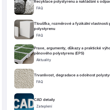
Recyklace polystyrenu a nakládání s odpa
FAQ
Tloušťka, rozměrové a fyzikální vlastnost
polystyrenu
FAQ
Praxe, argumenty, důkazy a praktické výh
pěnového polystyrenu (EPS)
Aktuality
Trvanlivost, degradace a odolnost polyst
FAQ
CAD detaily
Zateplení