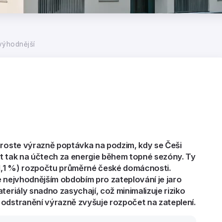
 výhodnější
 roste výrazně poptávka na podzim, kdy se Češi
řit tak na účtech za energie během topné sezóny. Ty
(21,1 %) rozpočtu průměrné české domácnosti.
e nejvhodnějším obdobím pro zateplování je jaro
teriály snadno zasychají, což minimalizuje riziko
 odstranění výrazně zvyšuje rozpočet na zateplení.