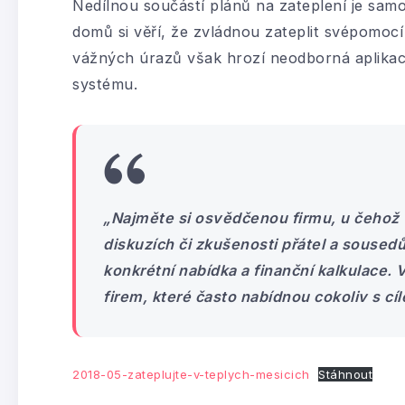
Nedílnou součástí plánů na zateplení je sam
domů si věří, že zvládnou zateplit svépomocí
vážných úrazů však hrozí neodborná aplikace
systému.
„Najměte si osvědčenou firmu, u čehož
diskuzích či zkušenosti přátel a sousedů
konkrétní nabídka a finanční kalkulace.
firem, které často nabídnou cokoliv s cí
2018-05-zateplujte-v-teplych-mesicich
Stáhnout