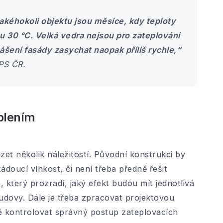
akéhokoli objektu jsou měsíce, kdy teploty
u 30 °C. Velká vedra nejsou pro zateplování
ášení fasády zasychat naopak příliš rychle,“
PS ČR.
plením
t několik náležitostí. Původní konstrukci by
ádoucí vlhkost, či není třeba předně řešit
, který prozradí, jaký efekt budou mít jednotlivá
udovy. Dále je třeba zpracovat projektovou
é kontrolovat správný postup zateplovacích