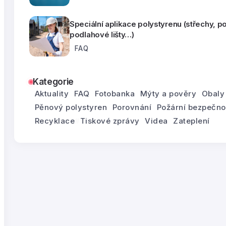
Speciální aplikace polystyrenu (střechy, p
podlahové lišty…)
FAQ
Kategorie
Aktuality
FAQ
Fotobanka
Mýty a pověry
Obaly
Pěnový polystyren
Porovnání
Požární bezpečno
Recyklace
Tiskové zprávy
Videa
Zateplení