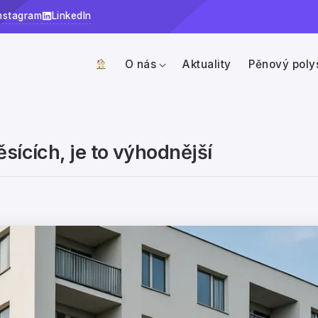
nstagram
LinkedIn
O nás
Aktuality
Pěnový poly
sících, je to výhodnější