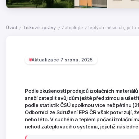
Úvod
Tiskové zprávy
Zateplujte v teplých měsících, je to
/
/
Aktualizace 7 srpna, 2025
Podle zkušeností prodejců izolačních materiálů
snaží zateplit svůj dům ještě před zimou a ušet
podle statistik ČSÚ spolknou více než pětinu 
Odborníci ze Sdružení EPS ČR však potvrzují, ž
nebo léto. V suchém a teplém počasí izolační ma
nehod zateplovacího systému, jejichž následné