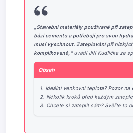
„Stavební materiály používané při zatepl
bázi cementu a potřebují pro svou hydrat
musí vyschnout. Zateplování při nízkýc
komplikované,“
uvádí Jiří Kudlička ze s
Obsah
Ideální venkovní teplota? Pozor na
Několik kroků před každým zatepl
Chcete si zateplit sám? Svěřte to 