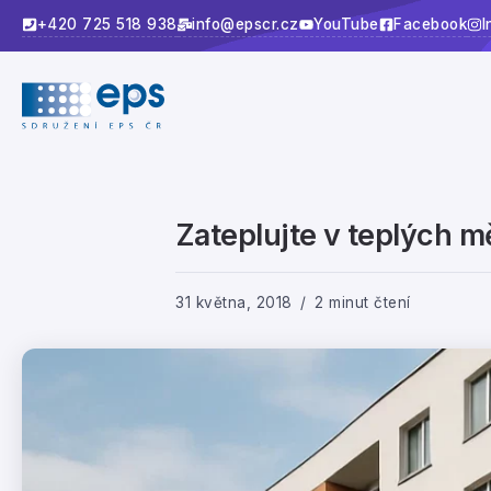
+420 725 518 938
info@epscr.cz
YouTube
Facebook
I
Zateplujte v teplých mě
31 května, 2018
2 minut čtení