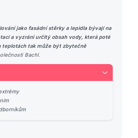
ování jako fasádní stěrky a lepidla bývají na
aci a vyzrání určitý obsah vody, která poté
h teplotách tak může být zbytečně
polečnosti Bachl.
 extrémy
ením
odborníkům