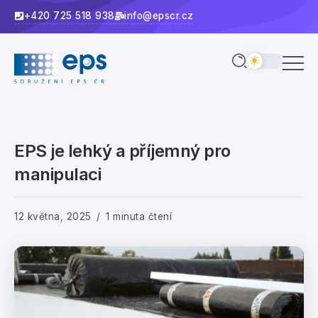
+420 725 518 938
info@epscr.cz
EPS je lehký a příjemný pro
manipulaci
12 května, 2025
1 minuta čtení