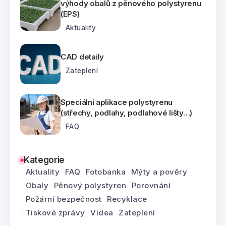
výhody obalů z pěnového polystyrenu
(EPS)
Aktuality
CAD detaily
Zateplení
Speciální aplikace polystyrenu
(střechy, podlahy, podlahové lišty…)
FAQ
Kategorie
Aktuality
FAQ
Fotobanka
Mýty a pověry
Obaly
Pěnový polystyren
Porovnání
Požární bezpečnost
Recyklace
Tiskové zprávy
Videa
Zateplení