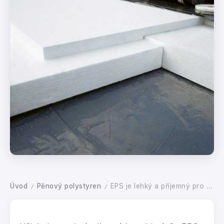
Úvod
Pěnový polystyren
EPS je lehký a příjemný pro manipulaci
/
/