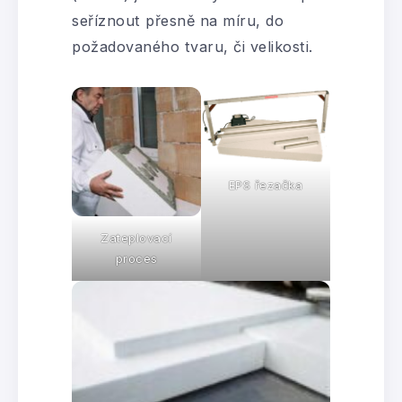
seříznout přesně na míru, do
požadovaného tvaru, či velikosti.
EPS řezačka
Zateplovací
proces