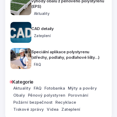
výhody obalů z pěnového polystyrenu
(EPS)
Aktuality
CAD detaily
Zateplení
Speciální aplikace polystyrenu
(střechy, podlahy, podlahové lišty…)
FAQ
Kategorie
Aktuality
FAQ
Fotobanka
Mýty a pověry
Obaly
Pěnový polystyren
Porovnání
Požární bezpečnost
Recyklace
Tiskové zprávy
Videa
Zateplení