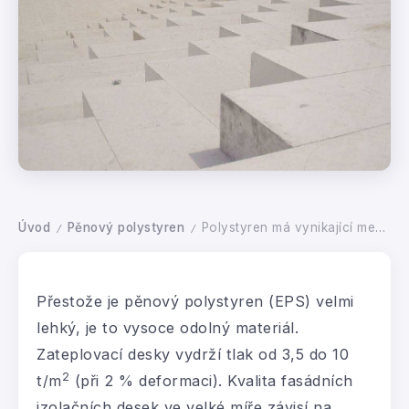
Úvod
Pěnový polystyren
Polystyren má vynikající mechanické vlastnosti
/
/
Přestože je pěnový polystyren (EPS) velmi
lehký, je to vysoce odolný materiál.
Zateplovací desky vydrží tlak od 3,5 do 10
2
t/m
(při 2 % deformaci). Kvalita fasádních
izolačních desek ve velké míře závisí na