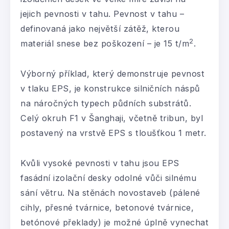
jejich pevnosti v tahu. Pevnost v tahu –
definovaná jako největší zátěž, kterou
2
materiál snese bez poškození – je 15 t/m
.
Výborný příklad, který demonstruje pevnost
v tlaku EPS, je konstrukce silničních náspů
na náročných typech půdních substrátů.
Celý okruh F1 v Šanghaji, včetně tribun, byl
postavený na vrstvě EPS s tloušťkou 1 metr.
Kvůli vysoké pevnosti v tahu jsou EPS
fasádní izolační desky odolné vůči silnému
sání větru. Na stěnách novostaveb (pálené
cihly, přesné tvárnice, betonové tvárnice,
betónové překlady) je možné úplně vynechat