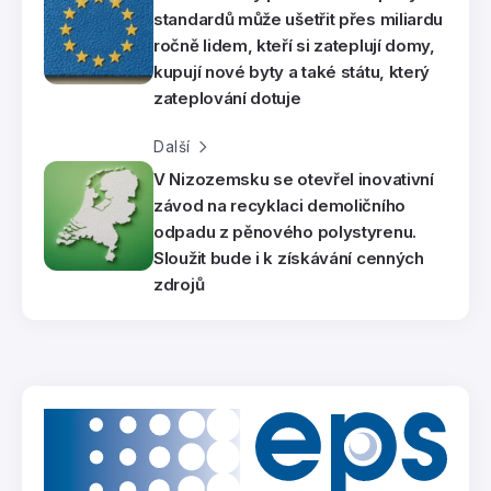
standardů může ušetřit přes miliardu
ročně lidem, kteří si zateplují domy,
kupují nové byty a také státu, který
zateplování dotuje
Další
V Nizozemsku se otevřel inovativní
závod na recyklaci demoličního
odpadu z pěnového polystyrenu.
Sloužit bude i k získávání cenných
zdrojů