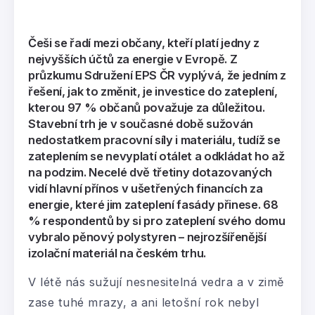
Češi se řadí mezi občany, kteří platí jedny z
nejvyšších účtů za energie v Evropě. Z
průzkumu Sdružení EPS ČR vyplývá, že jedním z
řešení, jak to změnit, je investice do zateplení,
kterou 97 % občanů považuje za důležitou.
Stavební trh je v současné době sužován
nedostatkem pracovní síly i materiálu, tudíž se
zateplením se nevyplatí otálet a odkládat ho až
na podzim. Necelé dvě třetiny dotazovaných
vidí hlavní přínos v ušetřených financích za
energie, které jim zateplení fasády přinese. 68
% respondentů by si pro zateplení svého domu
vybralo pěnový polystyren – nejrozšířenější
izolační materiál na českém trhu.
V létě nás sužují nesnesitelná vedra a v zimě
zase tuhé mrazy, a ani letošní rok nebyl