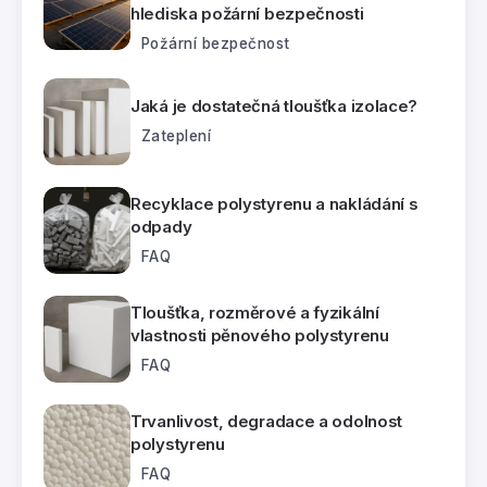
hlediska požární bezpečnosti
Požární bezpečnost
Jaká je dostatečná tloušťka izolace?
Zateplení
Recyklace polystyrenu a nakládání s
odpady
FAQ
Tloušťka, rozměrové a fyzikální
vlastnosti pěnového polystyrenu
FAQ
Trvanlivost, degradace a odolnost
polystyrenu
FAQ