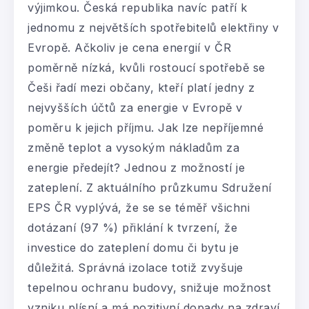
výjimkou. Česká republika navíc patří k
jednomu z největších spotřebitelů elektřiny v
Evropě. Ačkoliv je cena energií v ČR
poměrně nízká, kvůli rostoucí spotřebě se
Češi řadí mezi občany, kteří platí jedny z
nejvyšších účtů za energie v Evropě v
poměru k jejich příjmu. Jak lze nepříjemné
změně teplot a vysokým nákladům za
energie předejít? Jednou z možností je
zateplení. Z aktuálního průzkumu Sdružení
EPS ČR vyplývá, že se se téměř všichni
dotázaní (97 %) přiklání k tvrzení, že
investice do zateplení domu či bytu je
důležitá. Správná izolace totiž zvyšuje
tepelnou ochranu budovy, snižuje možnost
vzniku plísní a má pozitivní dopady na zdraví