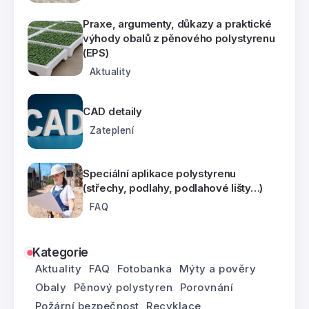
Praxe, argumenty, důkazy a praktické
výhody obalů z pěnového polystyrenu
(EPS)
Aktuality
CAD detaily
Zateplení
Speciální aplikace polystyrenu
(střechy, podlahy, podlahové lišty…)
FAQ
Kategorie
Aktuality
FAQ
Fotobanka
Mýty a pověry
Obaly
Pěnový polystyren
Porovnání
Požární bezpečnost
Recyklace