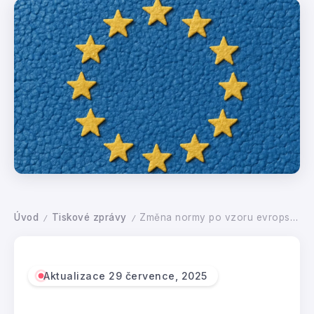
Úvod
Tiskové zprávy
Změna normy po vzoru evropských standardů může ušetřit přes miliardu ročně lidem, kteří si zateplují domy, kupují nové byty a také státu, který zateplování dotuje
/
/
Aktualizace 29 července, 2025