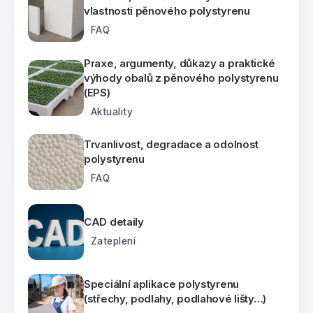
vlastnosti pěnového polystyrenu
FAQ
Praxe, argumenty, důkazy a praktické
výhody obalů z pěnového polystyrenu
(EPS)
Aktuality
Trvanlivost, degradace a odolnost
polystyrenu
FAQ
CAD detaily
Zateplení
Speciální aplikace polystyrenu
(střechy, podlahy, podlahové lišty…)