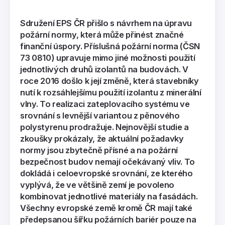
Sdružení EPS ČR přišlo s návrhem na úpravu
požární normy, která může přinést značné
finanční úspory. Příslušná požární norma (ČSN
73 0810) upravuje mimo jiné možnosti použití
jednotlivých druhů izolantů na budovách. V
roce 2016 došlo k její změně, která stavebníky
nutí k rozsáhlejšímu použití izolantu z minerální
vlny. To realizaci zateplovacího systému ve
srovnání s levnější variantou z pěnového
polystyrenu prodražuje. Nejnovější studie a
zkoušky prokázaly, že aktuální požadavky
normy jsou zbytečně přísné a na požární
bezpečnost budov nemají očekávaný vliv. To
dokládá i celoevropské srovnání, ze kterého
vyplývá, že ve většině zemí je povoleno
kombinovat jednotlivé materiály na fasádách.
Všechny evropské země kromě ČR mají také
předepsanou šířku požárních bariér pouze na