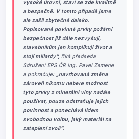
vysoké úrovni, staví se zde kvalitně
a bezpečně. V tomto případě jsme
ale zašli zbytečně daleko.
Popisované povinné prvky požární
bezpečnost již dále nezvyšují,
stavebníkům jen komplikují život a
stojí miliardy“,
říká předseda
Sdružení EPS ČR Ing. Pavel Zemene
a pokračuje:
„navrhovaná změna
zároveň nikomu nebere možnost
tyto prvky z minerální vlny nadále
používat, pouze odstraňuje jejich
povinnost a ponechává lidem
svobodnou volbu, jaký materiál na
zateplení zvolí“.