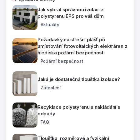
Jak vybrat správnou izolaci z
polystyrenu EPS pro váš dům
Aktuality
Požadavky na střešní plášť při
umísťování fotovoltaických elektráren z
hlediska požární bezpečnosti
Požární bezpečnost
Jaká je dostatečná tloušťka izolace?
Zateplení
Recyklace polystyrenu a nakládání s
odpady
FAQ
Tloušťka, rozměrové a fyzikální