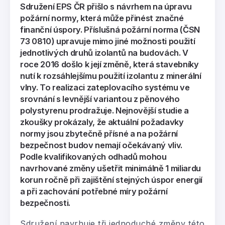
Sdružení EPS ČR přišlo s návrhem na úpravu
požární normy, která může přinést značné
finanční úspory. Příslušná požární norma (ČSN
73 0810) upravuje mimo jiné možnosti použití
jednotlivých druhů izolantů na budovách. V
roce 2016 došlo k její změně, která stavebníky
nutí k rozsáhlejšímu použití izolantu z minerální
vlny. To realizaci zateplovacího systému ve
srovnání s levnější variantou z pěnového
polystyrenu prodražuje. Nejnovější studie a
zkoušky prokázaly, že aktuální požadavky
normy jsou zbytečně přísné a na požární
bezpečnost budov nemají očekávaný vliv.
Podle kvalifikovaných odhadů mohou
navrhované změny ušetřit minimálně 1 miliardu
korun ročně při zajištění stejných úspor energií
a při zachování potřebné míry požární
bezpečnosti.
Sdružení navrhuje tři jednoduché změny této