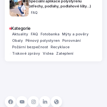
Speciální aplikace polystyrenu
(střechy, podlahy, podlahové lišty…)
FAQ
Kategorie
Aktuality
FAQ
Fotobanka
Mýty a pověry
Obaly
Pěnový polystyren
Porovnání
Požární bezpečnost
Recyklace
Tiskové zprávy
Videa
Zateplení