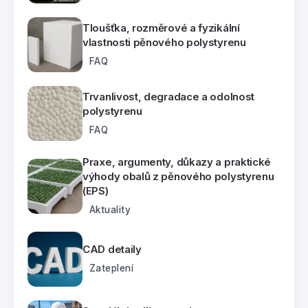
Tloušťka, rozměrové a fyzikální
vlastnosti pěnového polystyrenu
FAQ
Trvanlivost, degradace a odolnost
polystyrenu
FAQ
Praxe, argumenty, důkazy a praktické
výhody obalů z pěnového polystyrenu
(EPS)
Aktuality
CAD detaily
Zateplení