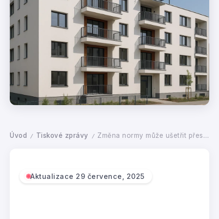
Úvod
Tiskové zprávy
Změna normy může ušetřit přes miliardu ročně lidem, kteří si zateplují domy, kupují nové byty a také státu, který zateplování dotuje
/
/
Aktualizace 29 července, 2025