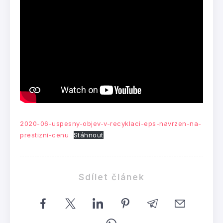
2020-06-uspesny-objev-v-recyklaci-eps-navrzen-na-
prestizni-cenu
Stáhnout
Sdílet článek