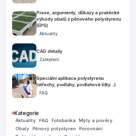
Praxe, argumenty, důkazy a praktické
výhody obalů z pěnového polystyrenu
(EPS)
Aktuality
CAD detaily
Zateplení
Speciální aplikace polystyrenu
(střechy, podlahy, podlahové lišty…)
FAQ
Kategorie
Aktuality
FAQ
Fotobanka
Mýty a pověry
Obaly
Pěnový polystyren
Porovnání