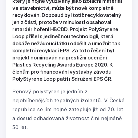
který je hojně využívaný jako izolační materiál
ve stavebnictví, může být nově kompletně
recyklován. Doposud byl totiž recyklovatelný
jen z části, protože v minulosti obsahoval
retardér hoření HBCDD. Projekt PolyStyrene
Loop přišel s jedinečnou technologií, která
dokáže nežádoucí látku oddělit a umožnit tak
kompletní recyklaci EPS. Za toto řešení byl
projekt nominován na prestižní ocenění
Plastics Recycling Awards Europe 2020. K
členům pro financování výstavby závodu
PolyStyrene Loop patří i Sdružení EPS ČR.
Pěnový polystyren je jedním z
nejoblíbenějších tepelných izolantů. V České
republice se jím hojně zatepluje již od 70. let
a dosud odhadovaná životnost činí nejméně
50 let.