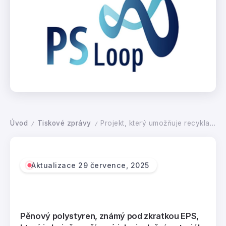
Úvod
Tiskové zprávy
Projekt, který umožňuje recyklaci polystyrenu, navržen na prestižní cenu
/
/
Aktualizace 29 července, 2025
Pěnový polystyren, známý pod zkratkou EPS,