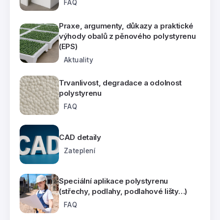
FAQ
Praxe, argumenty, důkazy a praktické
výhody obalů z pěnového polystyrenu
(EPS)
Aktuality
Trvanlivost, degradace a odolnost
polystyrenu
FAQ
CAD detaily
Zateplení
Speciální aplikace polystyrenu
(střechy, podlahy, podlahové lišty…)
FAQ