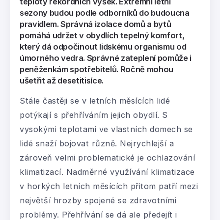
teploty rekordních výšek. Extrémní letní
sezony budou podle odborníků do budoucna
pravidlem. Správná izolace domů a bytů
pomáhá udržet v obydlích tepelný komfort,
který dá odpočinout lidskému organismu od
úmorného vedra. Správné zateplení pomůže i
peněženkám spotřebitelů. Ročně mohou
ušetřit až desetitisíce.
Stále častěji se v letních měsících lidé
potýkají s přehříváním jejich obydlí. S
vysokými teplotami ve vlastních domech se
lidé snaží bojovat různě. Nejrychlejší a
zároveň velmi problematické je ochlazování
klimatizací. Nadměrné využívání klimatizace
v horkých letních měsících přitom patří mezi
největší hrozby spojené se zdravotními
problémy. Přehřívání se dá ale předejít i