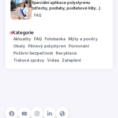
Speciální aplikace polystyrenu
(střechy, podlahy, podlahové lišty…)
FAQ
Kategorie
Aktuality
FAQ
Fotobanka
Mýty a pověry
Obaly
Pěnový polystyren
Porovnání
Požární bezpečnost
Recyklace
Tiskové zprávy
Videa
Zateplení