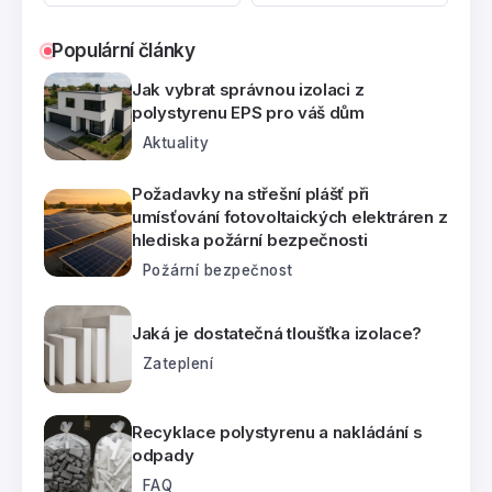
Populární články
Jak vybrat správnou izolaci z
polystyrenu EPS pro váš dům
Aktuality
Požadavky na střešní plášť při
umísťování fotovoltaických elektráren z
hlediska požární bezpečnosti
Požární bezpečnost
Jaká je dostatečná tloušťka izolace?
Zateplení
Recyklace polystyrenu a nakládání s
odpady
FAQ