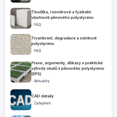
Tloušťka, rozměrové a fyzikální
vlastnosti pěnového polystyrenu
FAQ
Trvanlivost, degradace a odolnost
polystyrenu
FAQ
Praxe, argumenty, důkazy a praktické
výhody obalů z pěnového polystyrenu
(EPS)
Aktuality
CAD detaily
Zateplení