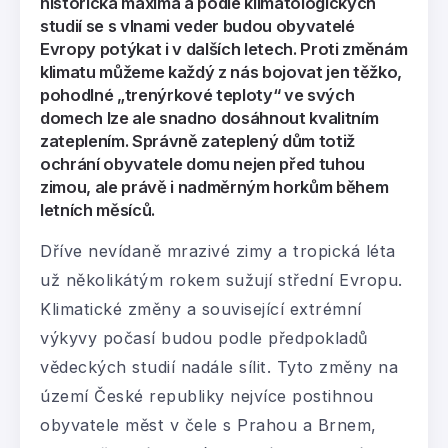
historická maxima a podle klimatologických
studií se s vlnami veder budou obyvatelé
Evropy potýkat i v dalších letech. Proti změnám
klimatu můžeme každý z nás bojovat jen těžko,
pohodlné „trenýrkové teploty“ ve svých
domech lze ale snadno dosáhnout kvalitním
zateplením. Správně zateplený dům totiž
ochrání obyvatele domu nejen před tuhou
zimou, ale právě i nadměrným horkům během
letních měsíců.
Dříve nevídaně mrazivé zimy a tropická léta
už několikátým rokem sužují střední Evropu.
Klimatické změny a související extrémní
výkyvy počasí budou podle předpokladů
vědeckých studií nadále sílit. Tyto změny na
území České republiky nejvíce postihnou
obyvatele měst v čele s Prahou a Brnem,