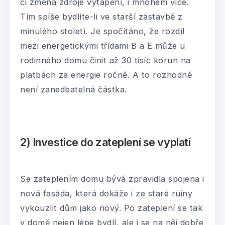
či změna zdroje vytápění, i mnohem více.
Tím spíše bydlíte-li ve starší zástavbě z
minulého století. Je spočítáno, že rozdíl
mezi energetickými třídami B a E může u
rodinného domu činit až 30 tisíc korun na
platbách za energie ročně. A to rozhodně
není zanedbatelná částka.
2) Investice do zateplení se vyplatí
Se zateplením domu bývá zpravidla spojena i
nová fasáda, která dokáže i ze staré ruiny
vykouzlit dům jako nový. Po zateplení se tak
v domě nejen lépe bydlí, ale i se na něj dobře