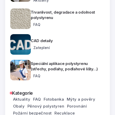
Aktuality
Trvanlivost, degradace a odolnost
polystyrenu
FAQ
CAD detaily
Zateplení
Speciální aplikace polystyrenu
(střechy, podlahy, podlahové lišty…)
FAQ
Kategorie
Aktuality
FAQ
Fotobanka
Mýty a pověry
Obaly
Pěnový polystyren
Porovnání
Požární bezpečnost
Recyklace