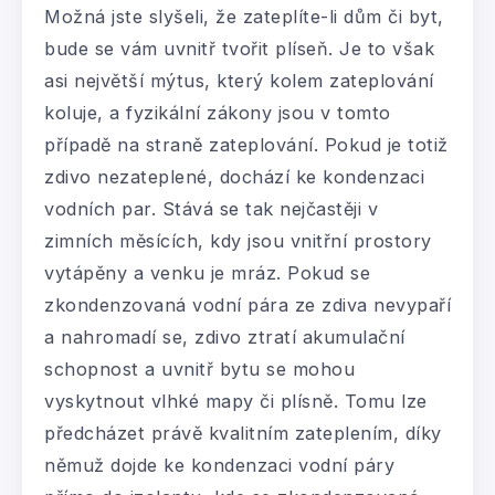
Možná jste slyšeli, že zateplíte-li dům či byt,
bude se vám uvnitř tvořit plíseň. Je to však
asi největší mýtus, který kolem zateplování
koluje, a fyzikální zákony jsou v tomto
případě na straně zateplování. Pokud je totiž
zdivo nezateplené, dochází ke kondenzaci
vodních par. Stává se tak nejčastěji v
zimních měsících, kdy jsou vnitřní prostory
vytápěny a venku je mráz. Pokud se
zkondenzovaná vodní pára ze zdiva nevypaří
a nahromadí se, zdivo ztratí akumulační
schopnost a uvnitř bytu se mohou
vyskytnout vlhké mapy či plísně. Tomu lze
předcházet právě kvalitním zateplením, díky
němuž dojde ke kondenzaci vodní páry