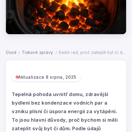
Úvod
Tiskové zprávy
Sedm rad, proč zateplit byt či dům
/
/
Aktualizace 8 srpna, 2025
Tepelná pohoda uvnitř domu, zdravější
bydlení bez kondenzace vodních par a
vzniku plísní či úspora energií za vytápění.
To jsou hlavní důvody, proč bychom si měli
zateplit svůj byt či dům. Podle údajů