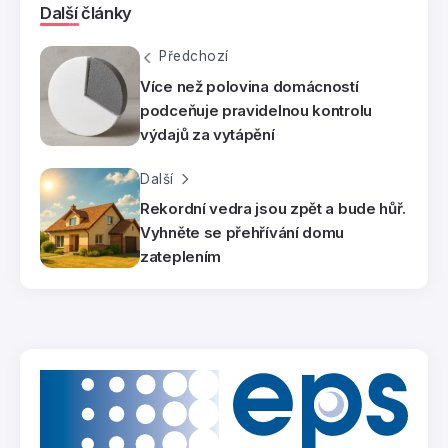
Další články
Předchozí
Více než polovina domácností
podceňuje pravidelnou kontrolu
výdajů za vytápění
Další
Rekordní vedra jsou zpět a bude hůř.
Vyhněte se přehřívání domu
zateplením