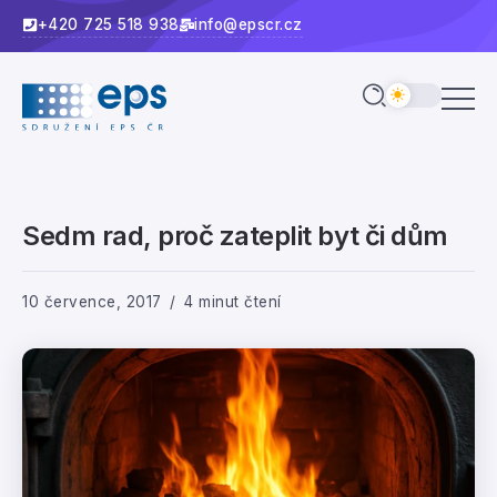
+420 725 518 938
info@epscr.cz
Sedm rad, proč zateplit byt či dům
10 července, 2017
4 minut čtení